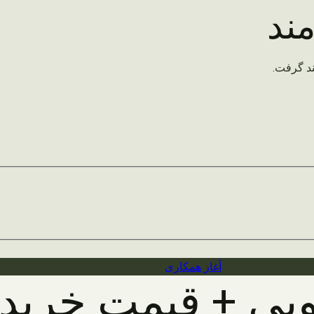
ند
د گرفت.
آغاز همکاری
یی + قیمت خرید 