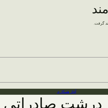
ند
د گرفت.
آغاز همکاری
ز درشت صادراتی