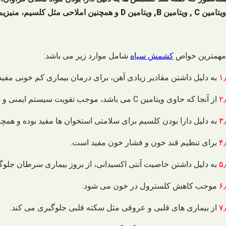
ویتامین C , ویتامین B, ویتامین D و همچنین املاحی مثل کلسیم، منیزیم، آهن، سدیم، پتاسیم، قند طبیعی، کربوهیدرات ها و پروتئین
مهمترین خواص
کشمش سیاه
شامل موارد زیر می باشد:
۱٫
به دلیل داشتن مقادیر زیادی آهن، برای درمان بیماری کم خونی مفید
۲٫
از آنجا که حاوی ویتامین C می باشد، موجب تقویت سیستم ایمنی و دفاعی بدن می شود.
۳٫
به دلیل دارا بودن کلسیم برای سلامتی استخوان ها مفید بوده و همچ
۴٫
برای تنظیم قند خون و فشار خون مفید است.
۵٫
به دلیل داشتن خاصیت آنتی اکسیدانی، از بروز بیماری سرطان جلوگ
۶٫
موجب کاهش کلسترول در خون می شود.
۷٫
از بیماری های قلبی و عروقی مثل سکته قلبی جلوگیری می کند.