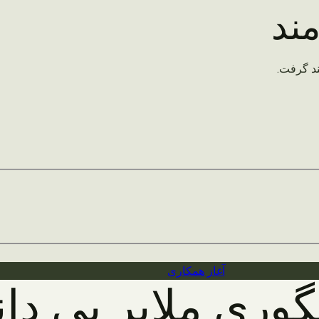
ند
د گرفت.
آغاز همکاری
ری ملایر بی دان