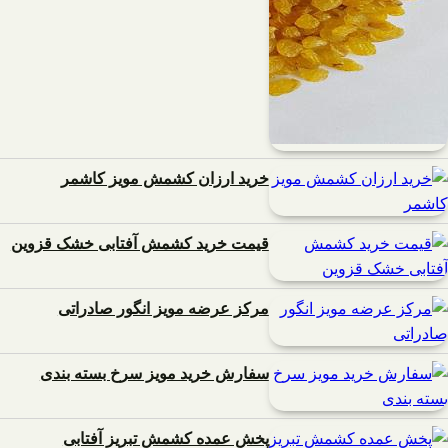
خرید ارزان کشمش مویز کاشمر
قیمت خرید کشمش آفتابی خشک قزوین
مرکز عرضه مویز انگور صادراتی
سفارش خرید مویز سرخ بسته بندی
پخش عمده کشمش تبریز آفتابی